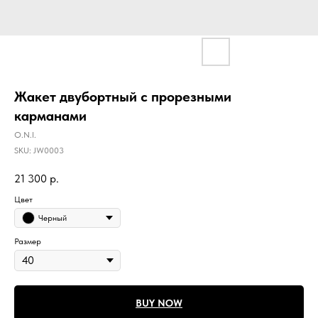
Жакет двубортный с прорезными
карманами
O.N.I.
SKU:
JW0003
21 300
р.
Цвет
Черный
Размер
BUY NOW