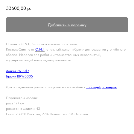
33600,00
р.
Добавить в корзину
Новинка O.N.I.. Классика в новом прочтении.
Костюм Camille от
O.N.I.
: стильный жакет и брюки для создания утончённого
образа. Идеален для работы и торжественных мероприятий,
подчеркивающий вашу индивидуальность.
Жакет JW0017
Брюки BRW0005
Для определения размера изделия воспользуйтесь
таблицей размеров
Параметры модели:
рост 177 см
размер на модели: 42
Состав: 68% Вискоза, 27% Полиэстер, 5% Эластан