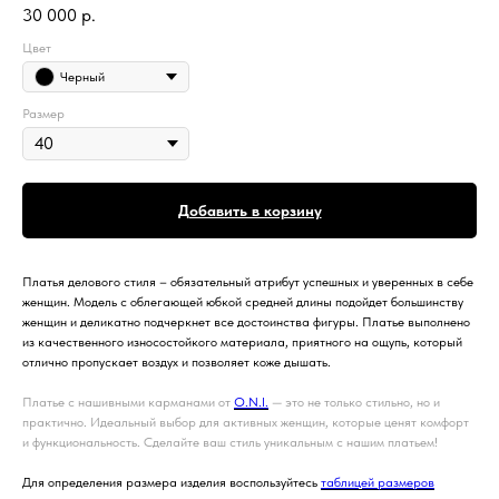
30 000
р.
Цвет
Черный
Размер
Добавить в корзину
Платья делового стиля – обязательный атрибут успешных и уверенных в себе
женщин. Модель с облегающей юбкой средней длины подойдет большинству
женщин и деликатно подчеркнет все достоинства фигуры. Платье выполнено
из качественного износостойкого материала, приятного на ощупь, который
отлично пропускает воздух и позволяет коже дышать.
Платье с нашивными карманами от
O.N.I.
— это не только стильно, но и
практично. Идеальный выбор для активных женщин, которые ценят комфорт
и функциональность. Сделайте ваш стиль уникальным с нашим платьем!
Для определения размера изделия воспользуйтесь
таблицей размеров