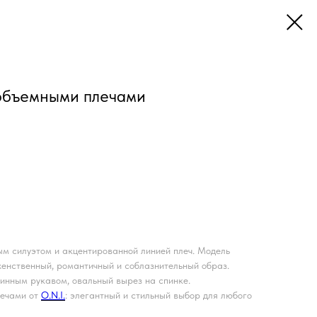
 объемными плечами
м силуэтом и акцентированной линией плеч. Модель
женственный, романтичный и соблазнительный образ.
линным рукавом, овальный вырез на спинке.
лечами от
O.N.I.
: элегантный и стильный выбор для любого