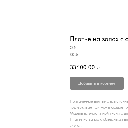
Платье на запах с
O.N.I.
SKU:
33600,00
р.
Добавить в корзину
Приталенное платье с изысканны
подчеркивает фигуру и создает 
Модель из эластичной ткани с д
Платье на запах с объемными п
случая.