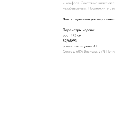
и комфорт. Сочетание классичес
незабываемым. Подчеркните сво
Для определения размера издел
Параметры модели:
рост 173 см
82/68/93
размер на модели: 42
Состав: 68% Вискоза, 27% Поли