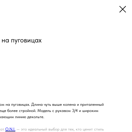
 на пуговицах
ом на пуговицах. Длина чуть выше колена и приталенный
 еще более стройной. Модель с рукавом 3/4 и широким
вающим линию декольте.
 от
O.N.I.
— это идеальный выбор для тех, кто ценит стиль