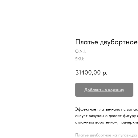
Платье двубортное
O.N.I.
SKU:
31400,00
р.
Добавить в корзину
Эффектное платье-халат с запах
силуэт визуально делает фигуру
отложным воротником, подчерки
Платье двубортное на пуговицах