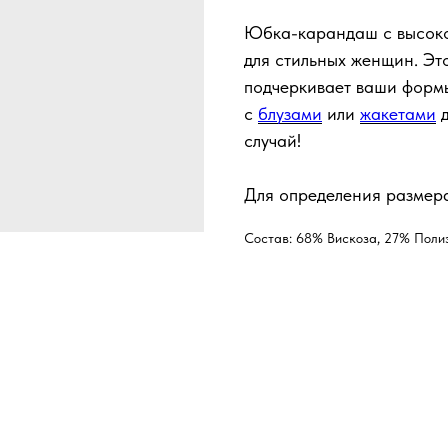
Юбка-карандаш с высоко
для стильных женщин. Эт
подчеркивает ваши формы
с
блузами
или
жакетами
д
случай!
Для определения размера
Состав: 68% Вискоза, 27% Поли