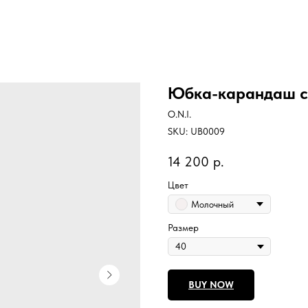
Юбка-карандаш с
O.N.I.
SKU:
UB0009
14 200
р.
Цвет
Молочный
Размер
BUY NOW