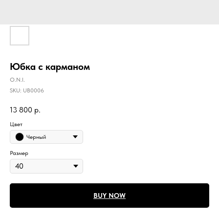
Юбка с карманом
O.N.I.
SKU:
UB0006
13 800
р.
Цвет
Черный
Размер
BUY NOW