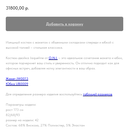
31800,00
р.
Добавить в корзину
Изящный костюм с жакетом с объемными складками спереди и юбкой с
высокой талией – стильная классика.
Костюм-двойка Jaqueline от
O.N.I.
– это идеальное сочетание жакета и юбки,
которое подчеркнет ваш стиль и уверенность. Он отлично подходит как для
офисных встреч, добавляя нотку элегантности в ваш образ.
Жакет JW0013
Юбка UB0009
Для определения размера изделия воспользуйтесь
таблицей размеров
Параметры модели:
рост 173 см
82/68/93
размер на модели: 42
Состав: 68% Вискоза, 27% Полиэстер, 5% Эластан