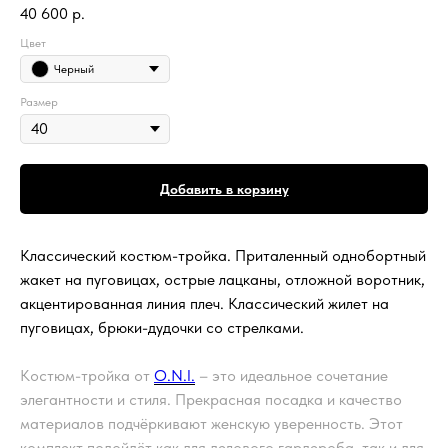
40 600
р.
Цвет
Черный
Размер
Добавить в корзину
Классический костюм-тройка. Приталенный однобортный
жакет на пуговицах, острые лацканы, отложной воротник,
акцентированная линия плеч. Классический жилет на
пуговицах, брюки-дудочки со стрелками.
Костюм-тройка от
O.N.I.
– это идеальное сочетание
элегантности и стиля. Прекрасная посадка и качество
материалов подчёркивают женскую уверенность. Этот
комплект подойдёт как для делового гардероба, так и для