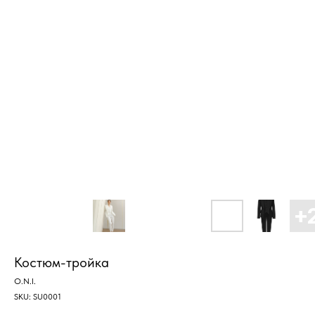
Костюм-тройка
O.N.I.
SKU:
SU0001