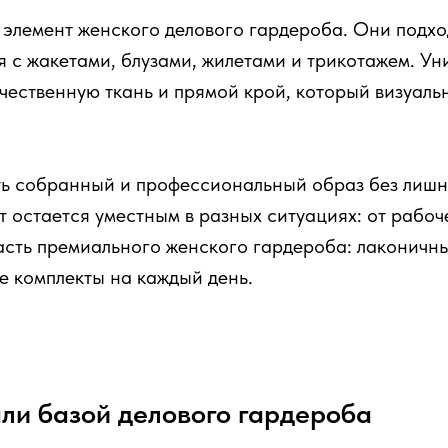
лемент женского делового гардероба. Они подходя
я с жакетами, блузами, жилетами и трикотажем. У
ачественную ткань и прямой крой, который визуаль
 собранный и профессиональный образ без лишне
т остается уместным в разных ситуациях: от рабоч
часть премиального женского гардероба: лаконичн
е комплекты на каждый день.
али базой делового гардероба