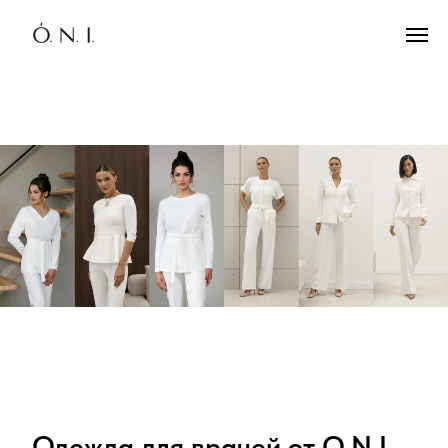
Одежда для врачей от O.N.I.—